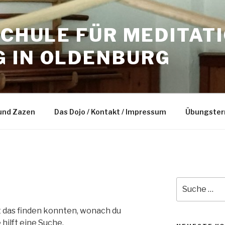
SCHULE FÜR MEDITAT
 IN OLDENBURG
und Zazen
Das Dojo / Kontakt / Impressum
Übungster
Suche
nach:
cht das finden konnten, wonach du
hilft eine Suche.