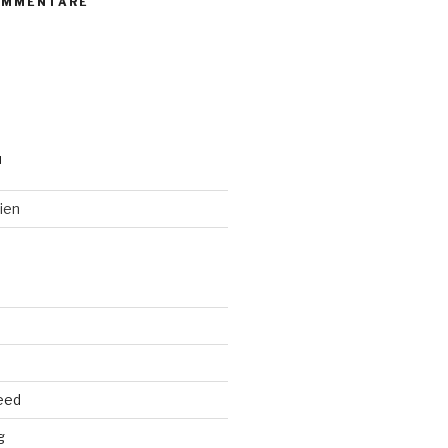
OMMENTARE
N
ien
eed
g