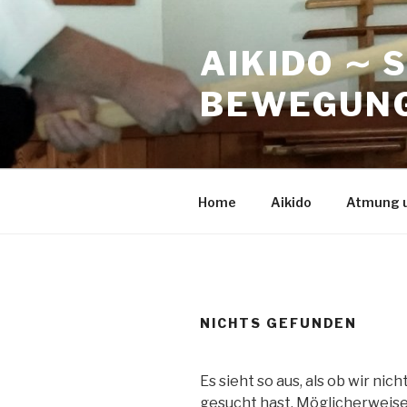
Zum
Inhalt
AIKIDO ∼ 
springen
BEWEGUNG
Home
Aikido
Atmung 
NICHTS GEFUNDEN
Es sieht so aus, als ob wir ni
gesucht hast. Möglicherweise 