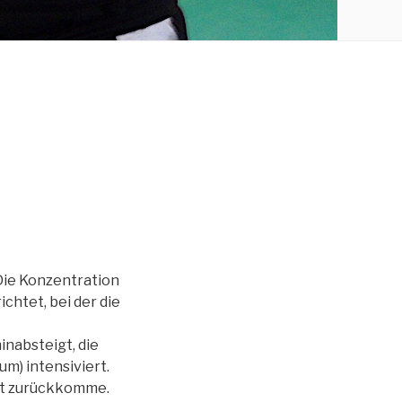
 Die Konzentration
chtet, bei der die
nabsteigt, die
m) intensiviert.
Welt zurückkomme.