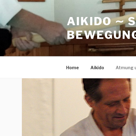
Zum
Inhalt
AIKIDO ∼ 
springen
BEWEGUNG
Home
Aikido
Atmung 