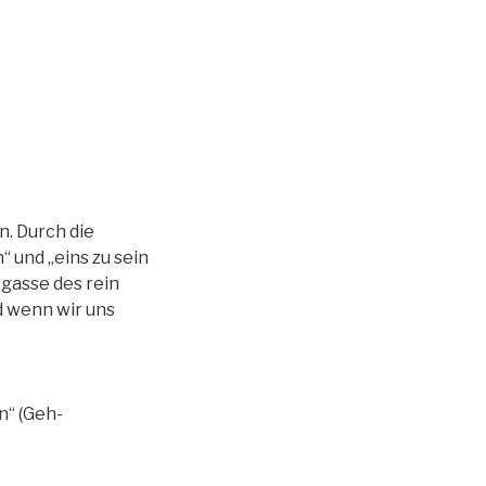
n. Durch die
 und „eins zu sein
kgasse des rein
d wenn wir uns
n“ (Geh-